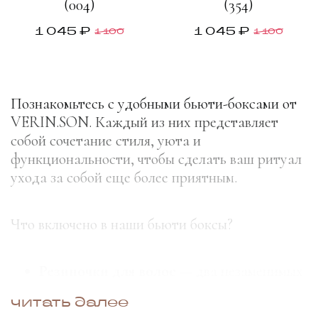
(004)
(354)
1 045 ₽
1 045 ₽
1 100
1 100
Познакомьтесь с удобными бьюти-боксами от
VERIN.SON. Каждый из них представляет
собой сочетание стиля, уюта и
функциональности, чтобы сделать ваш ритуал
ухода за собой еще более приятным.
Что включено в наши бьюти боксы?
Резиночки для волос
— два незаменимых
аксессуара, чтобы легко собрать волосы,
читать далее
при этом они берегут ваши волосы и не